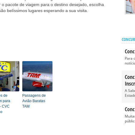
ir o pacote de viagem para o destino desejado, escolha
são belíssimos lugares esperando a sua visita.
CONCUR
Conc
Para 
notícia
Conc
Insc
A Sab
Estado
es de
Passagens de
m para
Avião Baratas
 – CVC
TAM
Conc
mo
Muita
públic