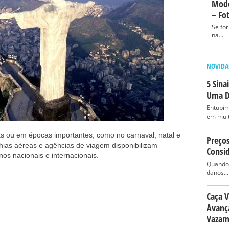
Mode
– Fo
Se fo
na...
NOVIDA
5 Sina
Uma D
Entupim
em muit
as ou em épocas importantes, como no carnaval, natal e
Preço
hias aéreas e agências de viagem disponibilizam
Consid
nos nacionais e internacionais.
Quando 
danos...
Caça 
Avança
Vazam