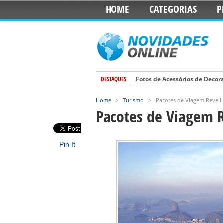
HOME
CATEGORIAS
P
Fotos de Acessórios de Decora
DESTAQUES
Modelos de Estantes para Sala
Home
>
Turismo
>
Pacotes de Viagem Reveil
Sala de Jantar, Qual a Melho
Pacotes de Viagem R
Bancadas para Cozinhas Amer
Decoração Simples para Quart
Pin It