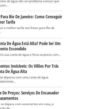
ntos de água são um problema comum que
usar...
 Para Rio De Janeiro: Como Conseguir
or Tarifa
ir a melhor tarifa nos fretes para Rio de
.
nta De Água Está Alta? Pode Ser Um
ento Escondido
riu sua conta de água e ficou surpreso com...
ntos Invisíveis: Os Vilões Por Trás
nta De Água Alta
 se deparou com uma conta de água
adamente...
e De Preços: Serviços De Encanador
Vazamentos
se depara com vazamentos em casa, a
ção de...