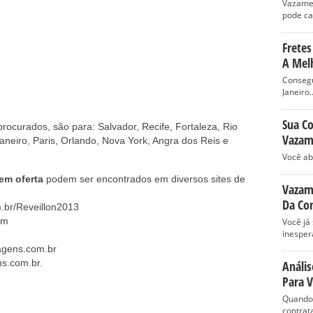
Vazame
pode ca
Fretes
A Melh
Consegu
Janeiro..
Sua Co
rocurados, são para: Salvador, Recife, Fortaleza, Rio
Vazam
aneiro, Paris, Orlando, Nova York, Angra dos Reis e
Você ab
em oferta
podem ser encontrados em diversos sites de
Vazame
Da Co
.br/Reveillon2013
em
Você já
inesper
agens.com.br
s.com.br.
Anális
Para 
Quando 
contrata