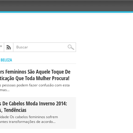
 BELEZA
ers Femininos São Aquele Toque De
sticação Que Toda Mulher Procura!
s pessoas podem fazer confusão com esta
mas...
s De Cabelos Moda Inverno 2014:
s, Tendências
cidade Os cabelos femininos sofrem
antes transformações de acordo...