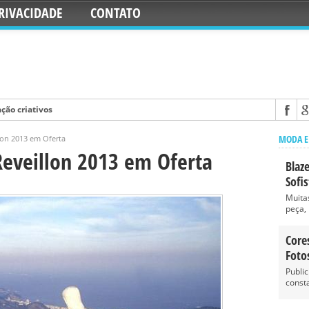
RIVACIDADE
CONTATO
ção criativos
: Dicas, Fotos
MODA E
lon 2013 em Oferta
r Mesa: Redonda ou Quadrada – Fotos, Dicas
eveillon 2013 em Oferta
Blaz
icanas: Dicas, Modelos
Sofi
o de Casal: Dicas, Fotos
Muita
peça, 
Core
Foto
Publi
const