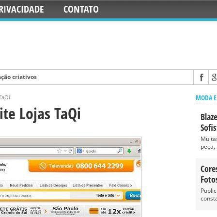
RIVACIDADE
CONTATO
ção criativos
: Dicas, Fotos
MODA E
TaQi
r Mesa: Redonda ou Quadrada – Fotos, Dicas
te Lojas TaQi
Blaz
icanas: Dicas, Modelos
Sofi
o de Casal: Dicas, Fotos
Muita
peça, 
Core
Foto
Publi
const