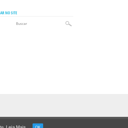
AR NO SITE
te.
Leia Mais.
OK