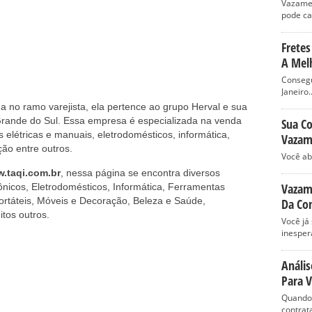
Vazame
pode ca
Fretes
A Melh
Consegu
Janeiro..
 no ramo varejista, ela pertence ao grupo Herval e sua
 Grande do Sul. Essa empresa é especializada na venda
Sua Co
 elétricas e manuais, eletrodomésticos, informática,
Vazam
ção entre outros.
Você ab
.taqi.com.br
, nessa página se encontra diversos
Vazame
trônicos, Eletrodomésticos, Informática, Ferramentas
ortáteis, Móveis e Decoração, Beleza e Saúde,
Da Co
tos outros.
Você já
inesper
Anális
Para 
Quando 
contrata