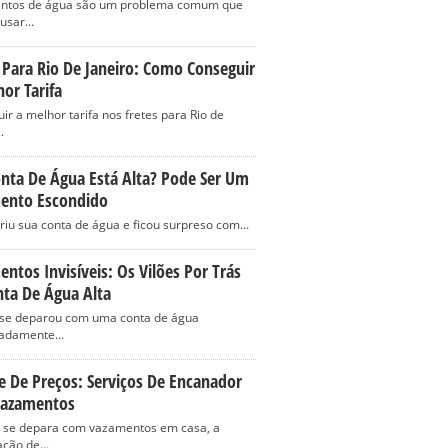
ntos de água são um problema comum que
usar...
 Para Rio De Janeiro: Como Conseguir
or Tarifa
ir a melhor tarifa nos fretes para Rio de
.
nta De Água Está Alta? Pode Ser Um
ento Escondido
riu sua conta de água e ficou surpreso com...
ntos Invisíveis: Os Vilões Por Trás
nta De Água Alta
 se deparou com uma conta de água
adamente...
e De Preços: Serviços De Encanador
Vazamentos
se depara com vazamentos em casa, a
ção de...