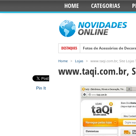
HOME
CATEGORIAS
P
DESTAQUES
Fotos de Acessórios de Decora
Modelos de Estantes para Sala
Home
>
Lojas
>
www.taqi.com.br, Site Lojas 
Sala de Jantar, Qual a Melho
www.taqi.com.br, Si
Bancadas para Cozinhas Amer
Decoração Simples para Quart
Pin It