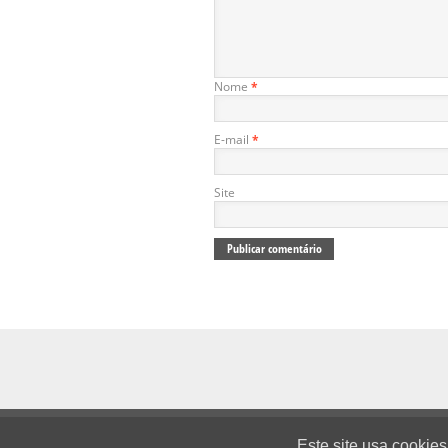
Nome
*
E-mail
*
Site
HOME
Categorias
Privacidade
Con
Este site usa cookie