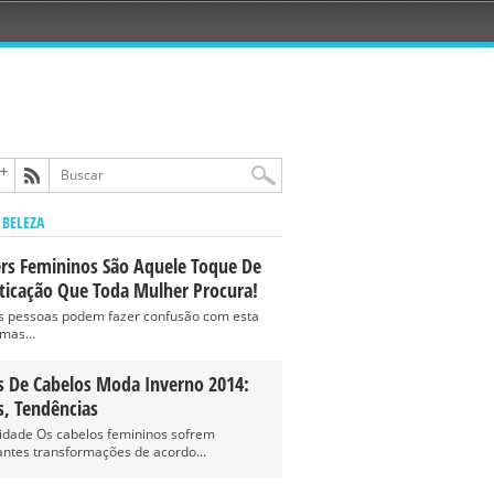
 BELEZA
ers Femininos São Aquele Toque De
sticação Que Toda Mulher Procura!
s pessoas podem fazer confusão com esta
mas...
s De Cabelos Moda Inverno 2014:
s, Tendências
cidade Os cabelos femininos sofrem
antes transformações de acordo...