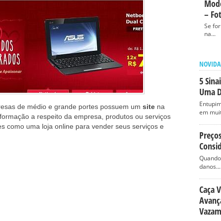
Mode
– Fo
Se fo
na...
NOVIDA
5 Sina
Uma D
Entupim
presas de médio e grande portes possuem um
site
na
em muit
formação a respeito da empresa, produtos ou serviços
es como uma loja online para vender seus serviços e
Preço
Consid
Quando 
danos...
Caça 
Avança
Vazam