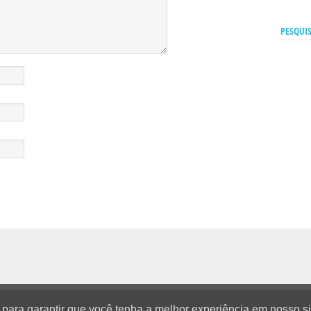
PESQUIS
tato
s para garantir que você tenha a melhor experiência em nosso si