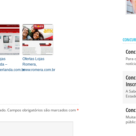
CONCUR
Conc
Para 
ojas
Ofertas Lojas
notícia
da –
Romera,
erlanda.com.br
www.romera.com.br
Conc
Insc
A Sab
Estado
Conc
ado.
Campos obrigatórios são marcados com
*
Muita
públic