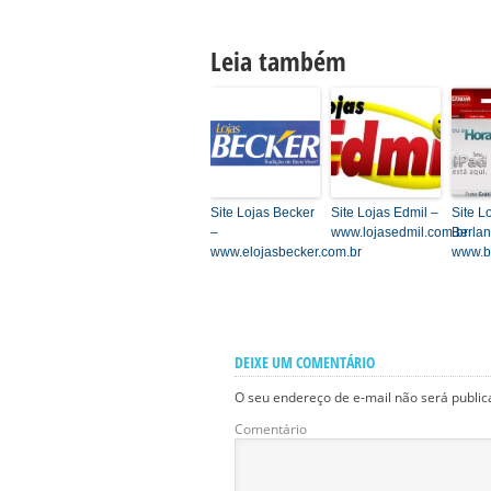
Leia também
Site Lojas Becker
Site Lojas Edmil –
Site L
–
www.lojasedmil.com.br
Berlan
www.elojasbecker.com.br
www.b
DEIXE UM COMENTÁRIO
O seu endereço de e-mail não será public
Comentário